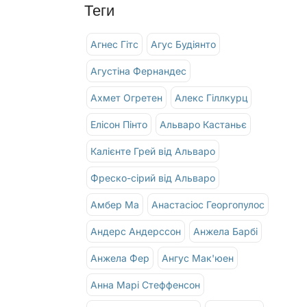
Теги
Агнес Гітс
Агус Будіянто
Агустіна Фернандес
Ахмет Огретен
Алекс Гіллкурц
Елісон Пінто
Альваро Кастаньє
Калієнте Грей від Альваро
Фреско-сірий від Альваро
Амбер Ма
Анастасіос Георгопулос
Андерс Андерссон
Анжела Барбі
Анжела Фер
Ангус Мак'юен
Анна Марі Стеффенсон