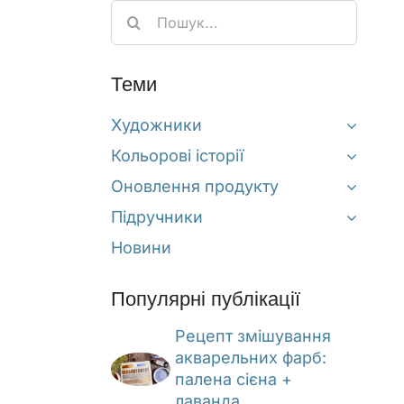
Search
for:
Теми
Художники
Кольорові історії
Оновлення продукту
Підручники
Новини
Популярні публікації
Рецепт змішування
акварельних фарб:
палена сієна +
лаванда