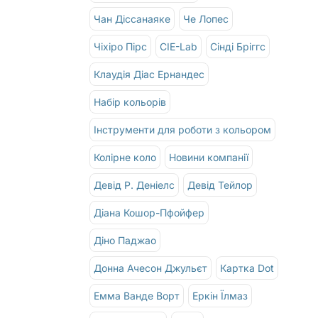
Чан Діссанаяке
Че Лопес
Чіхіро Пірс
CIE-Lab
Сінді Бріггс
Клаудія Діас Ернандес
Набір кольорів
Інструменти для роботи з кольором
Колірне коло
Новини компанії
Девід Р. Деніелс
Девід Тейлор
Діана Кошор-Пфойфер
Діно Паджао
Донна Ачесон Джульєт
Картка Dot
Емма Ванде Ворт
Еркін Їлмаз