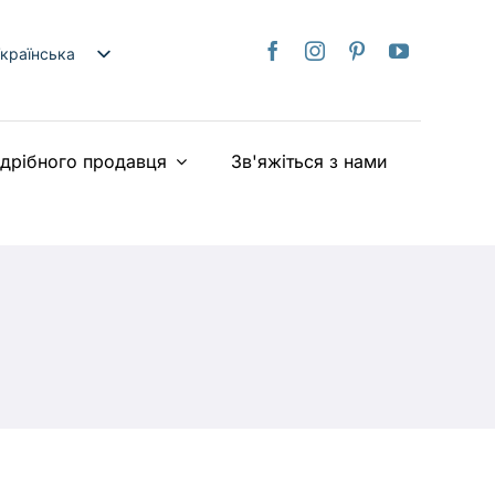
країнська
nglish
日本語
здрібного продавця
Зв'яжіться з нами
rançais
taliano
Deutsch
spañol
ederlands
iếng Việt
简体中文
繁體中文