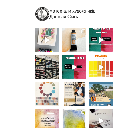
матеріали художників
Даніеля Сміта