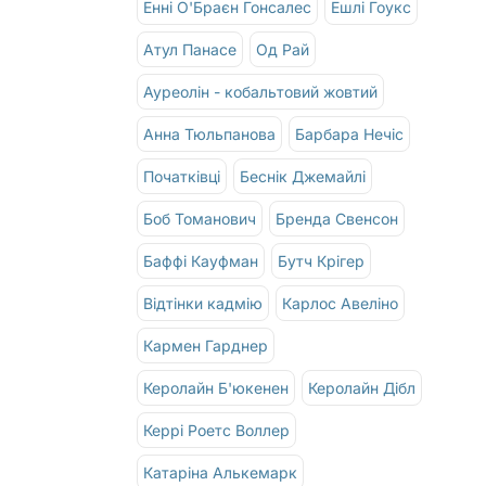
Енні О'Браєн Гонсалес
Ешлі Гоукс
Атул Панасе
Од Рай
Ауреолін - кобальтовий жовтий
Анна Тюльпанова
Барбара Нечіс
Початківці
Беснік Джемайлі
Боб Томанович
Бренда Свенсон
Баффі Кауфман
Бутч Крігер
Відтінки кадмію
Карлос Авеліно
Кармен Гарднер
Керолайн Б'юкенен
Керолайн Дібл
Керрі Роетс Воллер
Катаріна Алькемарк