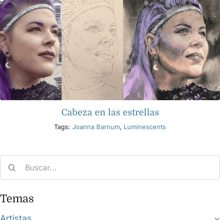
Cabeza en las estrellas
Tags:
Joanna Barnum
,
Luminescents
Search
for:
Temas
Artistas