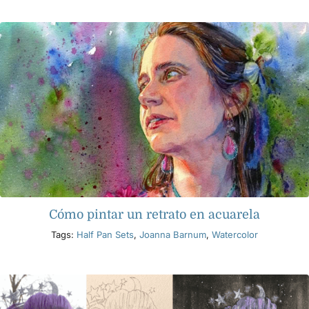
Productos
Eventos
Blog
Recursos
Cómo pintar un retrato en acuarela
Encuentra un minorista
Tags:
Half Pan Sets
,
Joanna Barnum
,
Watercolor
Contáctanos
Suscribir