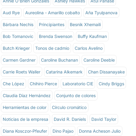
Annie O'Brien Gonzales
Ashley Hawkes
Atul Panase
Aud Rye
Aureolina - Amarillo cobalto
Aña Tyulpanova
Bárbara Nechis
Principiantes
Besnik Xhemaili
Bob Tomanovic
Brenda Swenson
Buffy Kaufman
Butch Krieger
Tonos de cadmio
Carlos Avelino
Carmen Gardner
Caroline Buchanan
Caroline Deeble
Carrie Roets Waller
Catarina Alkemark
Chan Dissanayake
Che López
Chihiro Pierce
Laboratorio CIE
Cindy Briggs
Claudia Díaz Hernández
Conjunto de colores
Herramientas de color
Círculo cromático
Noticias de la empresa
David R. Daniels
David Taylor
Diana Kosczor-Pfeufer
Dino Pajao
Donna Acheson Julio