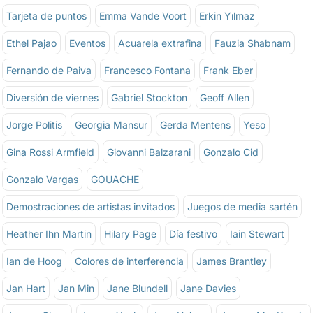
Tarjeta de puntos
Emma Vande Voort
Erkin Yılmaz
Ethel Pajao
Eventos
Acuarela extrafina
Fauzia Shabnam
Fernando de Paiva
Francesco Fontana
Frank Eber
Diversión de viernes
Gabriel Stockton
Geoff Allen
Jorge Politis
Georgia Mansur
Gerda Mentens
Yeso
Gina Rossi Armfield
Giovanni Balzarani
Gonzalo Cid
Gonzalo Vargas
GOUACHE
Demostraciones de artistas invitados
Juegos de media sartén
Heather Ihn Martin
Hilary Page
Día festivo
Iain Stewart
Ian de Hoog
Colores de interferencia
James Brantley
Jan Hart
Jan Min
Jane Blundell
Jane Davies