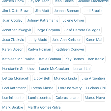
Jansen Chow
Jayson Yeoh
Jean Haines
Jeanne MacKenzie
Jim L'Oste Brown
Jim Mott
Joanna Barnum
Jodi Steele
Juan Cogley
Johnny Patramanis
Jolene Olivier
Jonathan Kwegyir
Jorge Corpuna
José Herrera Gallegos
José Zbukvic
Judy Mudd
Julie Ann Karlsson
Karen Mai
Karen Sioson
Karlyn Holman
Kathleen Conover
Kathleen McElwaine
Katie Graham
Kay Barnes
Ken Karlic
Konstantin Sterkhov
Laurin McCracken
Lenard Lai
Letizia Monacelli
Libby Bell
Muñeca Linda
Lisa Argentieri
Loel Kathmann
Lorena Massa
Lorraine Watry
Luciano Cisi
Luminiscente
Luminiscentes
Colores lunares
Marco Novo
Mark Begbie
Martha Gómez-Silva