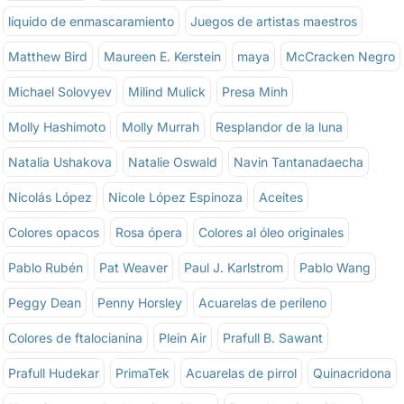
líquido de enmascaramiento
Juegos de artistas maestros
Matthew Bird
Maureen E. Kerstein
maya
McCracken Negro
Michael Solovyev
Milind Mulick
Presa Minh
Molly Hashimoto
Molly Murrah
Resplandor de la luna
Natalia Ushakova
Natalie Oswald
Navin Tantanadaecha
Nicolás López
Nicole López Espinoza
Aceites
Colores opacos
Rosa ópera
Colores al óleo originales
Pablo Rubén
Pat Weaver
Paul J. Karlstrom
Pablo Wang
Peggy Dean
Penny Horsley
Acuarelas de perileno
Colores de ftalocianina
Plein Air
Prafull B. Sawant
Prafull Hudekar
PrimaTek
Acuarelas de pirrol
Quinacridona