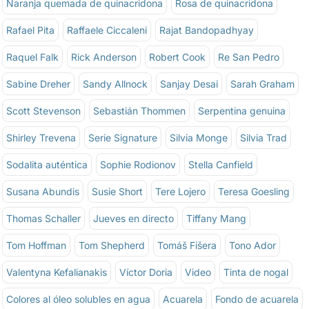
Naranja quemada de quinacridona
Rosa de quinacridona
Rafael Pita
Raffaele Ciccaleni
Rajat Bandopadhyay
Raquel Falk
Rick Anderson
Robert Cook
Re San Pedro
Sabine Dreher
Sandy Allnock
Sanjay Desai
Sarah Graham
Scott Stevenson
Sebastián Thommen
Serpentina genuina
Shirley Trevena
Serie Signature
Silvia Monge
Silvia Trad
Sodalita auténtica
Sophie Rodionov
Stella Canfield
Susana Abundis
Susie Short
Tere Lojero
Teresa Goesling
Thomas Schaller
Jueves en directo
Tiffany Mang
Tom Hoffman
Tom Shepherd
Tomáš Fišera
Tono Ador
Valentyna Kefalianakis
Víctor Doria
Video
Tinta de nogal
Colores al óleo solubles en agua
Acuarela
Fondo de acuarela