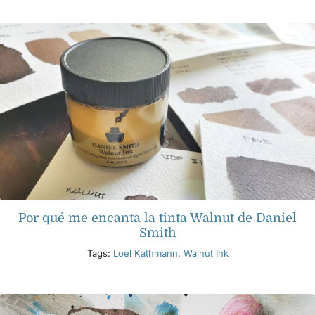
Productos
Eventos
Blog
Recursos
Por qué me encanta la tinta Walnut de Daniel
Encuentra un minorista
Smith
Tags:
Loel Kathmann
,
Walnut Ink
Contáctanos
Suscribir