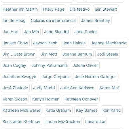
Heather Ihn Martin
Hilary Page
Día festivo
Iain Stewart
Ian de Hoog
Colores de interferencia
James Brantley
Jan Hart
Jan Min
Jane Blundell
Jane Davies
Jansen Chow
Jayson Yeoh
Jean Haines
Jeanne MacKenzie
Jim L'Oste Brown
Jim Mott
Joanna Barnum
Jodi Steele
Juan Cogley
Johnny Patramanis
Jolene Olivier
Jonathan Kwegyir
Jorge Corpuna
José Herrera Gallegos
José Zbukvic
Judy Mudd
Julie Ann Karlsson
Karen Mai
Karen Sioson
Karlyn Holman
Kathleen Conover
Kathleen McElwaine
Katie Graham
Kay Barnes
Ken Karlic
Konstantin Sterkhov
Laurin McCracken
Lenard Lai