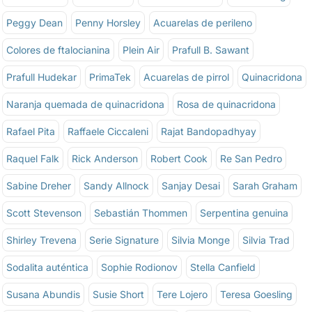
Peggy Dean
Penny Horsley
Acuarelas de perileno
Colores de ftalocianina
Plein Air
Prafull B. Sawant
Prafull Hudekar
PrimaTek
Acuarelas de pirrol
Quinacridona
Naranja quemada de quinacridona
Rosa de quinacridona
Rafael Pita
Raffaele Ciccaleni
Rajat Bandopadhyay
Raquel Falk
Rick Anderson
Robert Cook
Re San Pedro
Sabine Dreher
Sandy Allnock
Sanjay Desai
Sarah Graham
Scott Stevenson
Sebastián Thommen
Serpentina genuina
Shirley Trevena
Serie Signature
Silvia Monge
Silvia Trad
Sodalita auténtica
Sophie Rodionov
Stella Canfield
Susana Abundis
Susie Short
Tere Lojero
Teresa Goesling