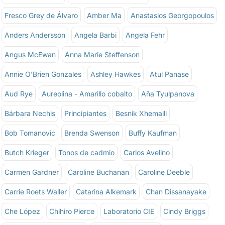
Fresco Grey de Álvaro
Amber Ma
Anastasios Georgopoulos
Anders Andersson
Angela Barbi
Angela Fehr
Angus McEwan
Anna Marie Steffenson
Annie O'Brien Gonzales
Ashley Hawkes
Atul Panase
Aud Rye
Aureolina - Amarillo cobalto
Aña Tyulpanova
Bárbara Nechis
Principiantes
Besnik Xhemaili
Bob Tomanovic
Brenda Swenson
Buffy Kaufman
Butch Krieger
Tonos de cadmio
Carlos Avelino
Carmen Gardner
Caroline Buchanan
Caroline Deeble
Carrie Roets Waller
Catarina Alkemark
Chan Dissanayake
Che López
Chihiro Pierce
Laboratorio CIE
Cindy Briggs