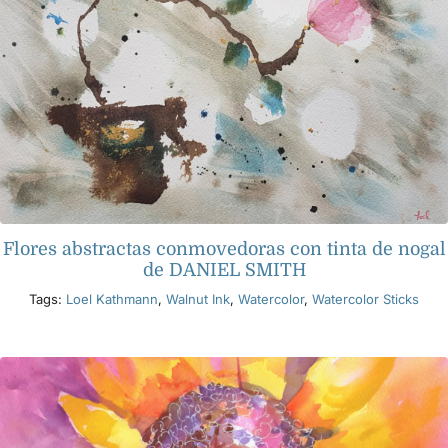
Flores abstractas conmovedoras con tinta de nogal
de DANIEL SMITH
Tags:
Loel Kathmann
,
Walnut Ink
,
Watercolor
,
Watercolor Sticks