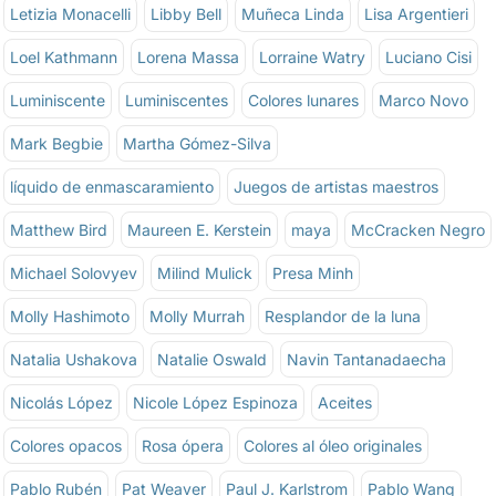
Letizia Monacelli
Libby Bell
Muñeca Linda
Lisa Argentieri
Loel Kathmann
Lorena Massa
Lorraine Watry
Luciano Cisi
Luminiscente
Luminiscentes
Colores lunares
Marco Novo
Mark Begbie
Martha Gómez-Silva
líquido de enmascaramiento
Juegos de artistas maestros
Matthew Bird
Maureen E. Kerstein
maya
McCracken Negro
Michael Solovyev
Milind Mulick
Presa Minh
Molly Hashimoto
Molly Murrah
Resplandor de la luna
Natalia Ushakova
Natalie Oswald
Navin Tantanadaecha
Nicolás López
Nicole López Espinoza
Aceites
Colores opacos
Rosa ópera
Colores al óleo originales
Pablo Rubén
Pat Weaver
Paul J. Karlstrom
Pablo Wang