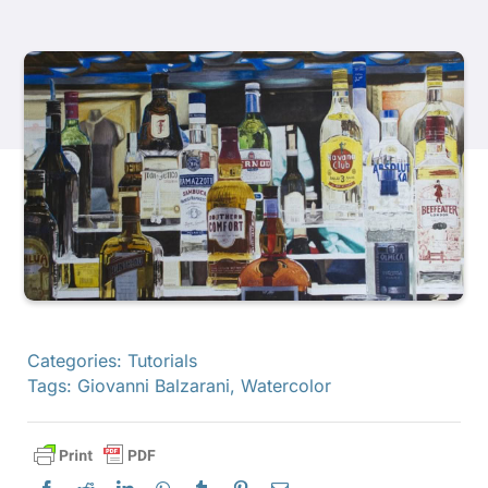
Продукти
Події
Блог
Ресурси
Знайти роздрібного продавця
Categories:
Tutorials
Tags:
Giovanni Balzarani
,
Watercolor
Зв'яжіться з нами
Підписатися