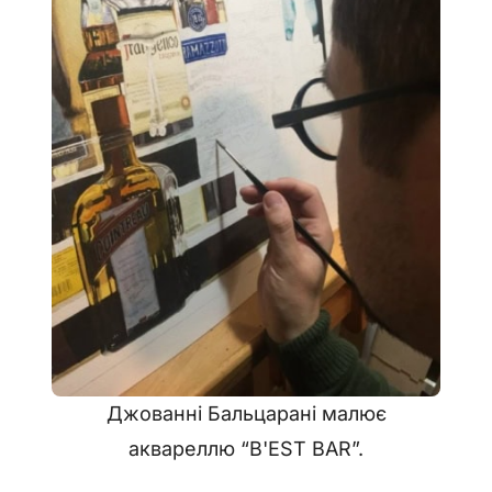
Джованні Бальцарані малює
аквареллю “B'EST BAR”.