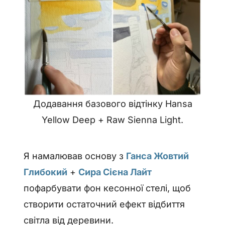
Додавання базового відтінку Hansa
Yellow Deep + Raw Sienna Light.
Я намалював основу з
Ганса Жовтий
Глибокий
+
Сира Сієна Лайт
пофарбувати фон кесонної стелі, щоб
створити остаточний ефект відбиття
світла від деревини.