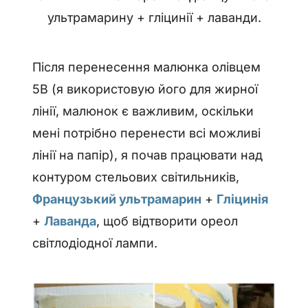
ультрамарину + гліцинії + лаванди.
Після перенесення малюнка олівцем
5B (я використовую його для жирної
лінії, малюнок є важливим, оскільки
мені потрібно перенести всі можливі
лінії на папір), я почав працювати над
контуром стельових світильників,
Французький ультрамарин
+
Гліцинія
+
Лаванда
, щоб відтворити ореол
світлодіодної лампи.