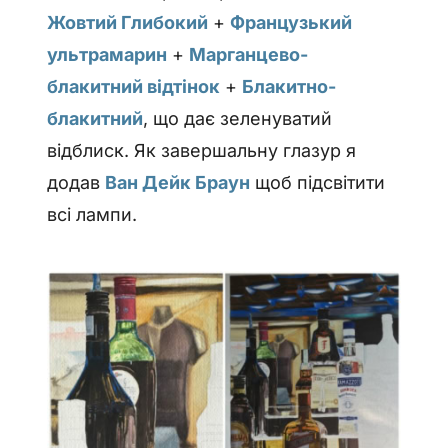
Жовтий Глибокий
+
Французький
ультрамарин
+
Марганцево-
блакитний відтінок
+
Блакитно-
блакитний
, що дає зеленуватий
відблиск. Як завершальну глазур я
додав
Ван Дейк Браун
щоб підсвітити
всі лампи.