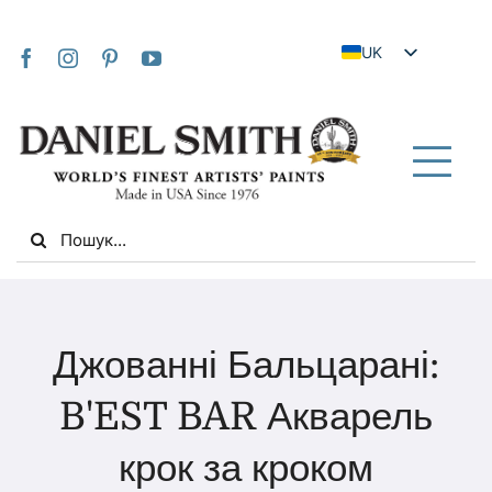
Skip
to
UK
content
EN
JA
FR
Tog
IT
Nav
Search
DE
for:
ES
NL
Дім
VI
Джованні Бальцарані:
ZH
Про нас
B'EST BAR Акварель
ZH_TW
крок за кроком
Громада