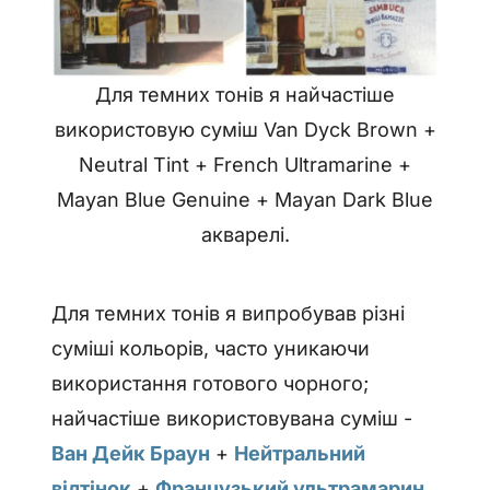
Для темних тонів я найчастіше
використовую суміш Van Dyck Brown +
Neutral Tint + French Ultramarine +
Mayan Blue Genuine + Mayan Dark Blue
акварелі.
Для темних тонів я випробував різні
суміші кольорів, часто уникаючи
використання готового чорного;
найчастіше використовувана суміш -
Ван Дейк Браун
+
Нейтральний
відтінок
+
Французький ультрамарин