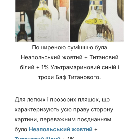
Поширеною сумішшю була
Неапольський жовтий + Титановий
білий + 1% Ультрамариновий синій і
трохи Баф Титанового.
Для легких і прозорих пляшок, що
характеризують усю праву сторону
картини, переважним поєднанням
було
Неапольський жовтий
+