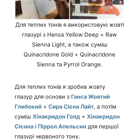
Для теплих тонів я використовую жовті
глазурі з Hansa Yellow Deep + Raw
Sienna Light, а також суміш
Quinacridone Gold + Quinacridone
Sienna та Pyrrol Orange.
Для теплих тонів я зробив жовту
глазур для основи з
Ганса Жовтий
Глибокий
+
Сира Сієна Лайт
, а потім
суміш
Хінакридон Голд
+
Хінакридон
Сієнна
і
Піррол Апельсин
для першої
глазурі червоного тону.