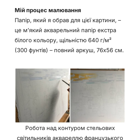
Мій процес малювання
Папір, який я обрав для цієї картини, –
це м’який акварельний папір екстра
білого кольору, щільністю 640 г/м²
(300 фунтів) – повний аркуш, 76x56 см.
Робота над контуром стельових
світильників аквареллю французького