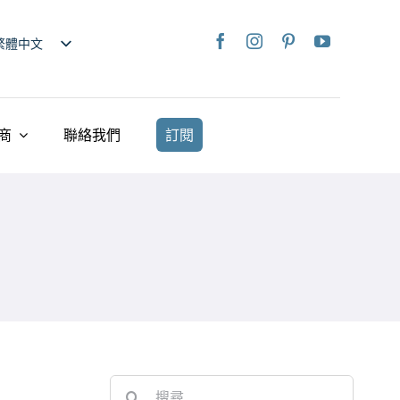
繁體中文
nglish
日本語
rançais
商
聯絡我們
訂閱
taliano
Deutsch
spañol
ederlands
країнська
iếng Việt
简体中文
Search