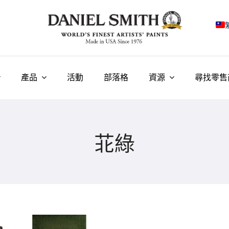
E
F
產品
活動
部落格
資源
尋找零售
I
E
苝綠
N
У
T