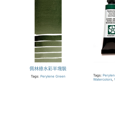
佩林綠水彩半塊裝
Tags:
Peryle
Tags:
Perylene Green
Watercolors
,