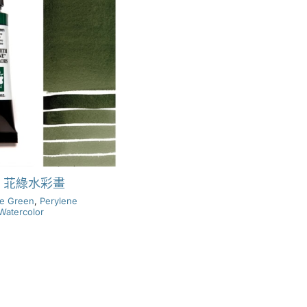
苝綠水彩畫
ne Green
,
Perylene
Watercolor