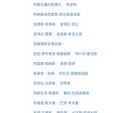
阿爾瓦羅的壁畫灰
馬安柏
阿納斯塔西奧斯·喬治奧普洛斯
安德斯·安德森
安琪拉·芭比
安琪拉·費爾
安格斯·麥克尤恩
安娜瑪莉史蒂芬森
安妮·奧布萊恩·岡薩雷斯
阿什利·霍克斯
阿圖爾·帕納斯
奧德·萊伊
金黃色 - 鈷黃
阿尼亞·圖爾帕諾娃
芭芭拉·內奇斯
初學者
貝斯尼克·傑邁利
鮑伯·托馬諾維奇
布倫達·斯文森
巴菲·考夫曼
布奇·克里格
鎘色調
卡洛斯·阿韋利諾