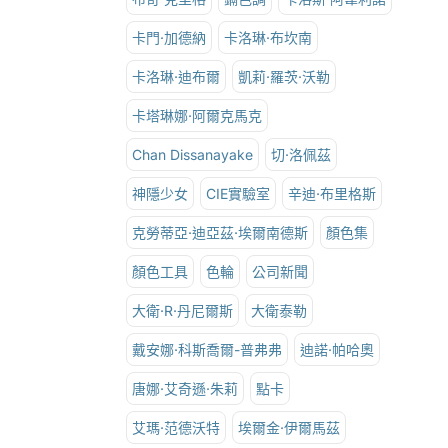
卡門·加德納
卡洛琳·布坎南
卡洛琳·迪布爾
凱莉·羅茨·沃勒
卡塔琳娜·阿爾克馬克
Chan Dissanayake
切·洛佩茲
神隱少女
CIE實驗室
辛迪·布里格斯
克勞蒂亞·迪亞茲·埃爾南德斯
顏色集
顏色工具
色輪
公司新聞
大衛·R·丹尼爾斯
大衛泰勒
戴安娜·科斯喬爾-普弗弗
迪諾·帕哈奧
唐娜·艾奇遜·朱莉
點卡
艾瑪·范德沃特
埃爾金·伊爾馬茲