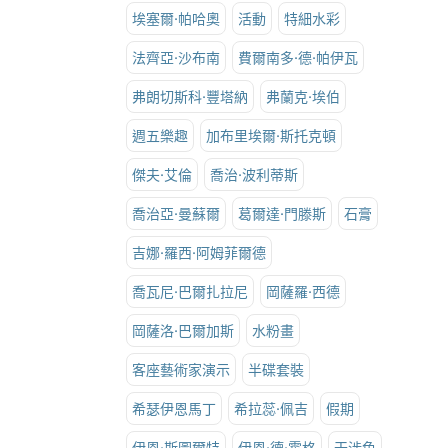
埃塞爾·帕哈奧
活動
特細水彩
法齊亞·沙布南
費爾南多·德·帕伊瓦
弗朗切斯科·豐塔納
弗蘭克·埃伯
週五樂趣
加布里埃爾·斯托克頓
傑夫·艾倫
喬治·波利蒂斯
喬治亞·曼蘇爾
葛爾達·門滕斯
石膏
吉娜·羅西·阿姆菲爾德
喬瓦尼·巴爾扎拉尼
岡薩羅·西德
岡薩洛·巴爾加斯
水粉畫
客座藝術家演示
半碟套裝
希瑟伊恩馬丁
希拉蕊·佩吉
假期
伊恩·斯圖爾特
伊恩·德·霍格
干涉色