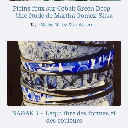
Pleins feux sur Cobalt Green Deep –
Une étude de Martha Gómez-Silva
Tags:
Martha Gómez-Silva
,
Watercolor
SAGAKU – L'équilibre des formes et
des couleurs