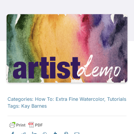
Produits
Événements
Blog
Ressources
Trouver un détaillant
Categories:
How To: Extra Fine Watercolor
,
Tutorials
Tags:
Kay Barnes
Contactez-nous
S'abonner