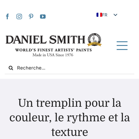
Skip
to
FR
content
EN
JA
IT
Tog
DE
Nav
Search
ES
for:
NL
UK
Maison
VI
Un tremplin pour la
ZH
À propos de nous
couleur, le rythme et la
ZH_TW
texture
Communauté