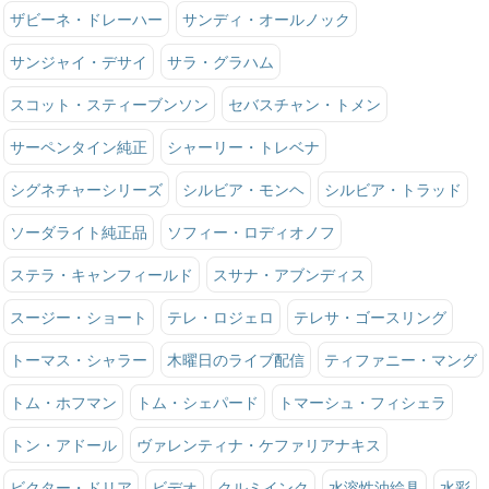
ザビーネ・ドレーハー
サンディ・オールノック
サンジャイ・デサイ
サラ・グラハム
スコット・スティーブンソン
セバスチャン・トメン
サーペンタイン純正
シャーリー・トレベナ
シグネチャーシリーズ
シルビア・モンヘ
シルビア・トラッド
ソーダライト純正品
ソフィー・ロディオノフ
ステラ・キャンフィールド
スサナ・アブンディス
スージー・ショート
テレ・ロジェロ
テレサ・ゴースリング
トーマス・シャラー
木曜日のライブ配信
ティファニー・マング
トム・ホフマン
トム・シェパード
トマーシュ・フィシェラ
トン・アドール
ヴァレンティナ・ケファリアナキス
ビクター・ドリア
ビデオ
クルミインク
水溶性油絵具
水彩