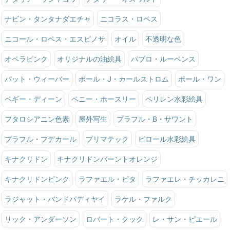
ナビン・タンタナダエチャ
ニコラス・ロペス
ニコール・ロペス・エスピノサ
オイル
不透明な色
オペラピンク
オリジナルの油絵具
パブロ・ルーベンス
パット・ウィーバー
ポール・J・カールストロム
ポール・ワン
ペギー・ディーン
ペニー・ホースリー
ペリレン水彩絵具
フタロシアニン色素
屋外写生
プラフル・B・サワント
プラフル・フデカール
プリマテック
ピロール水彩絵具
キナクリドン
キナクリドンバーントオレンジ
キナクリドンピンク
ラファエル・ピタ
ラファエレ・チッカレニ
ラジャット・バンドパディヤイ
ラケル・ファルク
リック・アンダーソン
ロバート・クック
レ・サン・ピエール