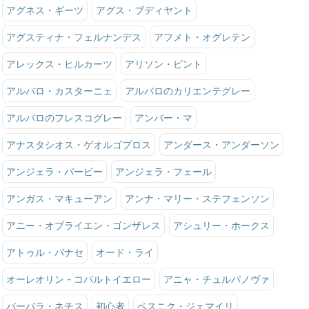
アグネス・ギーツ
アグス・ブディヤント
アグスティナ・フェルナンデス
アフメト・オグレテン
アレックス・ヒルカーツ
アリソン・ピント
アルバロ・カスターニェ
アルバロのカリエンテグレー
アルバロのフレスコグレー
アンバー・マ
アナスタシオス・ゲオルゴプロス
アンダース・アンダーソン
アンジェラ・バービー
アンジェラ・フェール
アンガス・マキューアン
アンナ・マリー・ステフェンソン
アニー・オブライエン・ゴンザレス
アシュリー・ホークス
アトゥル・パナセ
オード・ライ
オーレオリン - コバルトイエロー
アニャ・チュルパノヴァ
バーバラ・ネチス
初心者
ベスニク・ジェマイリ