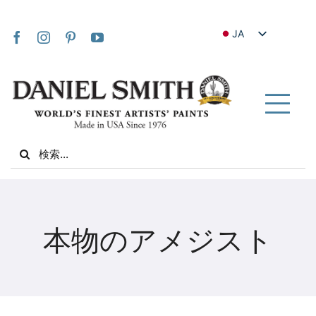
Skip
to
JA
content
EN
FR
IT
Tog
DE
Nav
Search
ES
for:
NL
UK
家
VI
本物のアメジスト
ZH
私たちについて
ZH_TW
コミュニティ