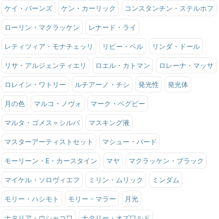
ケイ・バーンズ
ケン・カーリック
コンスタンチン・ステルホフ
ローリン・マクラッケン
レナード・ライ
レティツィア・モナチェッリ
リビー・ベル
リンダ・ドール
リサ・アルジェンティエリ
ロエル・カトマン
ロレーナ・マッサ
ロレイン・ワトリー
ルチアーノ・チシ
発光性
発光体
月の色
マルコ・ノヴォ
マーク・ベグビー
マルタ・ゴメス＝シルバ
マスキング液
マスターアーティストセット
マシュー・バード
モーリーン・E・カースタイン
マヤ
マクラッケン・ブラック
マイケル・ソロヴィエフ
ミリン・ムリック
ミンダム
モリー・ハシモト
モリー・マラー
月光
ナタリア・ウシャコワ
ナタリー・オズワルド