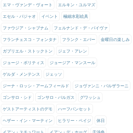
エマ・ヴァンデ・ヴォート
エルキン・ユルマズ
エセル・パジャオ
イベント
極細水彩絵具
ファウジア・シャブナム
フェルナンド・デ・パイヴァ
フランチェスコ・フォンタナ
フランク・エバー
金曜日の楽しみ
ガブリエル・ストックトン
ジェフ・アレン
ジョージ・ポリティス
ジョージア・マンスール
ゲルダ・メンテンス
ジェッソ
ジーナ・ロッシ・アームフィールド
ジョヴァンニ・バルザラーニ
ゴンサロ・シド
ゴンサロ・バルガス
グワッシュ
ゲストアーティストのデモ
ハーフパンセット
ヘザー・イン・マーティン
ヒラリー・ペイジ
休日
イアン・スチュワート
イアン・デ・ホーグ
干渉色