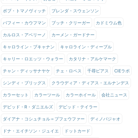
ボブ・トマノヴィッチ
ブレンダ・スウェンソン
バフィー・カウフマン
ブッチ・クリーガー
カドミウム色
カルロス・アベリーノ
カーメン・ガードナー
キャロライン・ブキャナン
キャロライン・ディーブル
キャリー・ロエッツ・ウォラー
カタリナ・アルケマーク
チャン・ディッサナヤケ
チェ・ロペス
千尋ピアス
CIEラボ
シンディ・ブリッグス
クラウディア・ディアス・エルナンデス
カラーセット
カラーツール
カラーホイール
会社ニュース
デビッド・R・ダニエルズ
デビッド・テイラー
ダイアナ・コシュチョル＝プフェウファー
ディノパジャオ
ドナ・エイチソン・ジュイエ
ドットカード