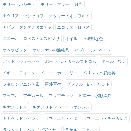
モリー・ハシモト
モリー・マラー
月光
ナタリア・ウシャコワ
ナタリー・オズワルド
ナビン・タンタナダエチャ
ニコラス・ロペス
ニコール・ロペス・エスピノサ
オイル
不透明な色
オペラピンク
オリジナルの油絵具
パブロ・ルーベンス
パット・ウィーバー
ポール・J・カールストロム
ポール・ワン
ペギー・ディーン
ペニー・ホースリー
ペリレン水彩絵具
フタロシアニン色素
屋外写生
プラフル・B・サワント
プラフル・フデカール
プリマテック
ピロール水彩絵具
キナクリドン
キナクリドンバーントオレンジ
キナクリドンピンク
ラファエル・ピタ
ラファエレ・チッカレニ
ラジャット・バンドパディヤイ
ラケル・ファルク