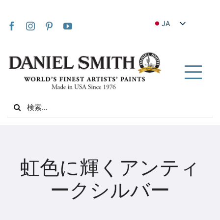
Skip
to
JA
content
EN
FR
IT
Tog
DE
Nav
Search
ES
for:
NL
UK
家
VI
虹色に輝くアンティ
ZH
私たちについて
ークシルバー
ZH_TW
コミュニティ