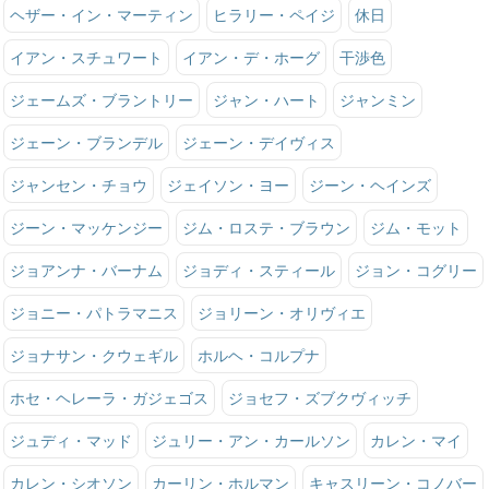
ヘザー・イン・マーティン
ヒラリー・ペイジ
休日
イアン・スチュワート
イアン・デ・ホーグ
干渉色
ジェームズ・ブラントリー
ジャン・ハート
ジャンミン
ジェーン・ブランデル
ジェーン・デイヴィス
ジャンセン・チョウ
ジェイソン・ヨー
ジーン・ヘインズ
ジーン・マッケンジー
ジム・ロステ・ブラウン
ジム・モット
ジョアンナ・バーナム
ジョディ・スティール
ジョン・コグリー
ジョニー・パトラマニス
ジョリーン・オリヴィエ
ジョナサン・クウェギル
ホルヘ・コルプナ
ホセ・ヘレーラ・ガジェゴス
ジョセフ・ズブクヴィッチ
ジュディ・マッド
ジュリー・アン・カールソン
カレン・マイ
カレン・シオソン
カーリン・ホルマン
キャスリーン・コノバー