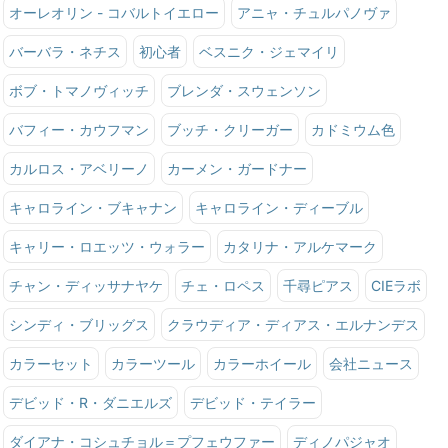
オーレオリン - コバルトイエロー
アニャ・チュルパノヴァ
バーバラ・ネチス
初心者
ベスニク・ジェマイリ
ボブ・トマノヴィッチ
ブレンダ・スウェンソン
バフィー・カウフマン
ブッチ・クリーガー
カドミウム色
カルロス・アベリーノ
カーメン・ガードナー
キャロライン・ブキャナン
キャロライン・ディーブル
キャリー・ロエッツ・ウォラー
カタリナ・アルケマーク
チャン・ディッサナヤケ
チェ・ロペス
千尋ピアス
CIEラボ
シンディ・ブリッグス
クラウディア・ディアス・エルナンデス
カラーセット
カラーツール
カラーホイール
会社ニュース
デビッド・R・ダニエルズ
デビッド・テイラー
ダイアナ・コシュチョル＝プフェウファー
ディノパジャオ