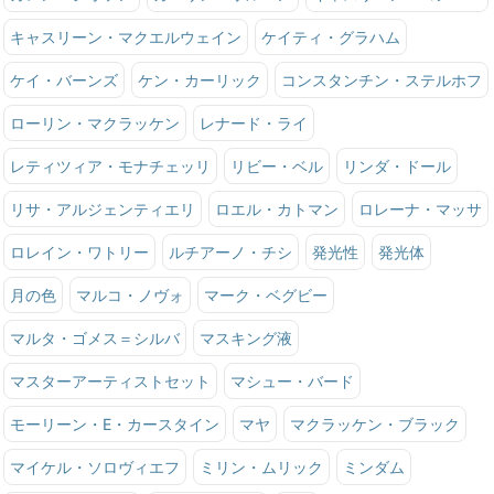
キャスリーン・マクエルウェイン
ケイティ・グラハム
ケイ・バーンズ
ケン・カーリック
コンスタンチン・ステルホフ
ローリン・マクラッケン
レナード・ライ
レティツィア・モナチェッリ
リビー・ベル
リンダ・ドール
リサ・アルジェンティエリ
ロエル・カトマン
ロレーナ・マッサ
ロレイン・ワトリー
ルチアーノ・チシ
発光性
発光体
月の色
マルコ・ノヴォ
マーク・ベグビー
マルタ・ゴメス＝シルバ
マスキング液
マスターアーティストセット
マシュー・バード
モーリーン・E・カースタイン
マヤ
マクラッケン・ブラック
マイケル・ソロヴィエフ
ミリン・ムリック
ミンダム