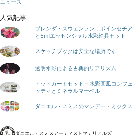
ニュース
人気記事
ブレンダ・スウェンソン：ポインセチア
と5mlエッセンシャル水彩絵具セット
スケッチブックは安全な場所です
透明水彩による古典的リアリズム
ドットカードセット – 水彩画風コンフェ
ッティとミネラルマーベル
ダニエル・スミスのマンデー・ミックス
ダニエル・スミスアーティストマテリアルズ