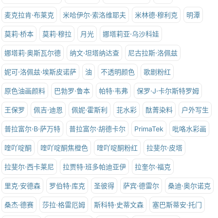
麦克拉肯·布莱克
米哈伊尔·索洛维耶夫
米林德·穆利克
明潭
莫莉·桥本
莫莉·穆拉
月光
娜塔莉亚·乌沙科娃
娜塔莉·奥斯瓦尔德
纳文·坦塔纳达查
尼古拉斯·洛佩兹
妮可·洛佩兹·埃斯皮诺萨
油
不透明颜色
歌剧粉红
原色油画颜料
巴勃罗·鲁本
帕特·韦弗
保罗·J·卡尔斯特罗姆
王保罗
佩吉·迪恩
佩妮·霍斯利
苝水彩
酞菁染料
户外写生
普拉富尔·B·萨万特
普拉富尔·胡德卡尔
PrimaTek
吡咯水彩画
喹吖啶酮
喹吖啶酮焦橙色
喹吖啶酮粉红
拉斐尔·皮塔
拉斐尔·西卡莱尼
拉贾特·班多帕迪亚伊
拉奎尔·福克
里克·安德森
罗伯特·库克
圣彼得
萨宾·德雷尔
桑迪·奥尔诺克
桑杰·德赛
莎拉·格雷厄姆
斯科特·史蒂文森
塞巴斯蒂安·托门