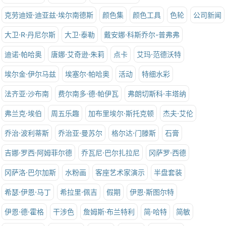
克劳迪娅·迪亚兹·埃尔南德斯
颜色集
颜色工具
色轮
公司新闻
大卫·R·丹尼尔斯
大卫·泰勒
戴安娜·科斯乔尔-普弗弗
迪诺·帕哈奥
唐娜·艾奇逊·朱莉
点卡
艾玛·范德沃特
埃尔金·伊尔马兹
埃塞尔·帕哈奥
活动
特细水彩
法齐亚·沙布南
费尔南多·德·帕伊瓦
弗朗切斯科·丰塔纳
弗兰克·埃伯
周五乐趣
加布里埃尔·斯托克顿
杰夫·艾伦
乔治·波利蒂斯
乔治亚·曼苏尔
格尔达·门滕斯
石膏
吉娜·罗西·阿姆菲尔德
乔瓦尼·巴尔扎拉尼
冈萨罗·西德
冈萨洛·巴尔加斯
水粉画
客座艺术家演示
半盘套装
希瑟·伊恩·马丁
希拉里·佩吉
假期
伊恩·斯图尔特
伊恩·德·霍格
干涉色
詹姆斯·布兰特利
简·哈特
简敏