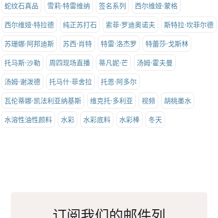
蛇纹石真品
雪莉·特雷维纳
签名系列
西尔维娅·蒙格
西尔维娅·特拉德
纯正苏打石
索菲·罗迪奥诺夫
斯特拉·坎菲尔德
苏珊娜·阿邦迪斯
苏西·肖特
特雷·洛杰罗
特蕾莎·戈斯林
托马斯·沙勒
周四现场直播
蒂凡妮·芒
汤姆·霍夫曼
汤姆·谢泼德
托马什·菲舍拉
托恩·阿多尔
瓦伦蒂娜·凯法利亚纳基斯
维克托·多利亚
视频
胡桃墨水
水溶性油性颜料
水彩
水彩底料
水彩棒
冬天
订阅我们的邮件列