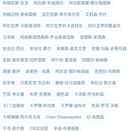
阿格尼斯·吉茨
阿古斯·布迪扬托
阿古斯蒂娜·费尔南德斯
阿赫迈特·奥格雷滕
亚历克斯·希尔库尔茨
艾莉森·平托
阿尔瓦罗·卡斯塔涅特
阿尔瓦罗的卡连特灰
阿尔瓦罗的壁画灰
马安柏
阿纳斯塔西奥斯·乔治奥普洛斯
安德斯·安德森
安吉拉·芭比
安吉拉·费尔
安格斯·麦克尤恩
安娜·玛丽·史蒂芬森
安妮·奥布莱恩·冈萨雷斯
阿什利·霍克斯
阿图尔·帕纳斯
奥德·莱伊
金黄色 - 钴黄
阿尼亚·图尔帕诺娃
芭芭拉·内奇斯
初学者
贝斯尼克·杰迈利
鲍勃·托马诺维奇
布伦达·斯文森
巴菲·考夫曼
布奇·克里格
镉色调
卡洛斯·阿韦利诺
卡门·加德纳
卡罗琳·布坎南
卡罗琳·迪布尔
凯莉·罗茨·沃勒
卡塔琳娜·阿尔克马克
Chan Dissanayake
切·洛佩兹
千寻·皮尔斯
CIE实验室
辛迪·布里格斯