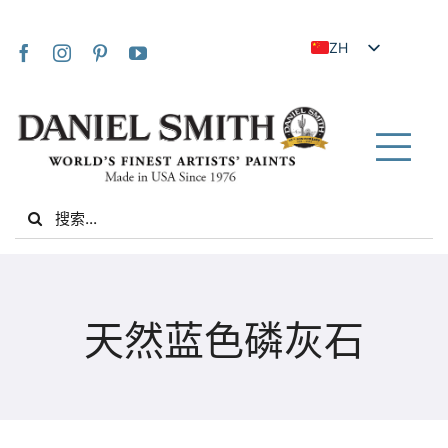
Skip
to
ZH
content
EN
JA
FR
Tog
IT
Nav
Search
DE
for:
ES
NL
家
UK
天然蓝色磷灰石
VI
关于我们
ZH_TW
社区