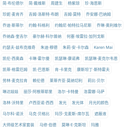
简·布伦德尔
简·戴维斯
周建生
杨紫琼
珍·海恩斯
珍妮·麦肯齐
吉姆·洛斯特·布朗
吉姆·莫特
乔安娜·巴纳姆
乔迪·斯蒂尔
约翰·科格利
约翰尼·帕特拉马尼斯
乔琳·奥利维尔
乔纳森·奎吉尔
豪尔赫·科尔普纳
何塞·埃雷拉·加列戈斯
约瑟夫·兹布克维奇
朱迪·穆德
朱莉·安·卡尔森
Karen Mai
凯伦·西奥森
卡琳·霍尔曼
凯瑟琳·康诺弗
凯瑟琳·麦克尔韦恩
凯蒂·格雷厄姆
凯·巴恩斯
肯·卡里克
康斯坦丁·斯特霍夫
劳林·麦克拉肯
赖伦德
莱蒂齐亚·莫纳切利
莉比·贝尔
琳达娃娃
丽莎·阿根蒂耶里
洛尔·卡特曼
洛雷娜·马萨
洛林·沃特里
卢西亚诺·西西
发光
发光体
月光的颜色
马尔科·诺沃
马克·贝格比
玛莎·戈麦斯-席尔瓦
遮蔽液
大师级艺术家套装
马修·伯德
莫琳·E·克斯坦
玛雅