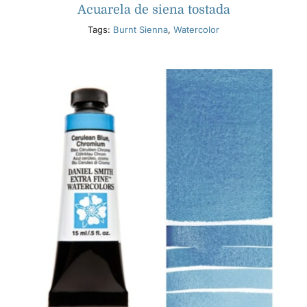
Acuarela de siena tostada
Tags:
Burnt Sienna
,
Watercolor