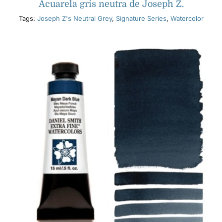
Acuarela gris neutra de Joseph Z.
Tags:
Joseph Z's Neutral Grey
,
Signature Series
,
Watercolor