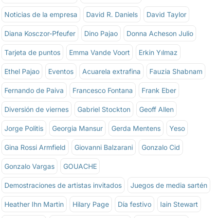
Noticias de la empresa
David R. Daniels
David Taylor
Diana Kosczor-Pfeufer
Dino Pajao
Donna Acheson Julio
Tarjeta de puntos
Emma Vande Voort
Erkin Yılmaz
Ethel Pajao
Eventos
Acuarela extrafina
Fauzia Shabnam
Fernando de Paiva
Francesco Fontana
Frank Eber
Diversión de viernes
Gabriel Stockton
Geoff Allen
Jorge Politis
Georgia Mansur
Gerda Mentens
Yeso
Gina Rossi Armfield
Giovanni Balzarani
Gonzalo Cid
Gonzalo Vargas
GOUACHE
Demostraciones de artistas invitados
Juegos de media sartén
Heather Ihn Martin
Hilary Page
Día festivo
Iain Stewart