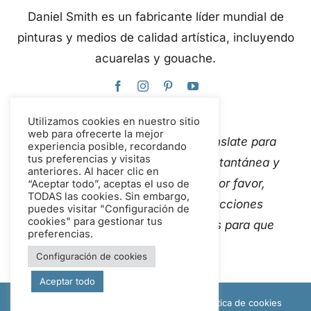
Daniel Smith es un fabricante líder mundial de
pinturas y medios de calidad artística, incluyendo
acuarelas y gouache.
Utilizamos cookies en nuestro sitio
web para ofrecerte la mejor
Este sitio web utiliza Google Translate para
experiencia posible, recordando
tus preferencias y visitas
traducir el contenido de forma instantánea y
anteriores. Al hacer clic en
automática a varios idiomas. Por favor,
“Aceptar todo”, aceptas el uso de
TODAS las cookies. Sin embargo,
Contáctanos
Si detectas traducciones
puedes visitar "Configuración de
cookies" para gestionar tus
automáticas inexactas, avísanos para que
preferencias.
podamos corregirlas.
Configuración de cookies
Aceptar todo
© Copyright 2012 - 2026 Daniel Smith |
Política de cookies