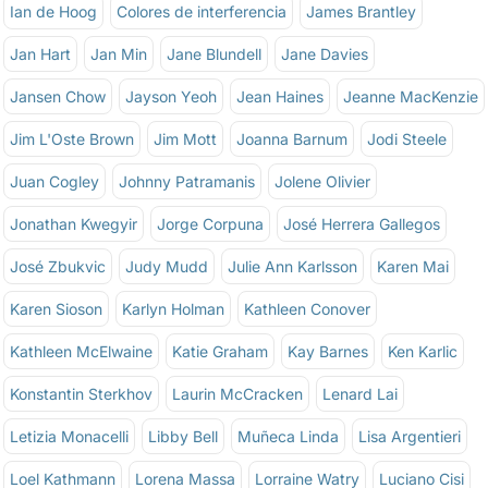
Ian de Hoog
Colores de interferencia
James Brantley
Jan Hart
Jan Min
Jane Blundell
Jane Davies
Jansen Chow
Jayson Yeoh
Jean Haines
Jeanne MacKenzie
Jim L'Oste Brown
Jim Mott
Joanna Barnum
Jodi Steele
Juan Cogley
Johnny Patramanis
Jolene Olivier
Jonathan Kwegyir
Jorge Corpuna
José Herrera Gallegos
José Zbukvic
Judy Mudd
Julie Ann Karlsson
Karen Mai
Karen Sioson
Karlyn Holman
Kathleen Conover
Kathleen McElwaine
Katie Graham
Kay Barnes
Ken Karlic
Konstantin Sterkhov
Laurin McCracken
Lenard Lai
Letizia Monacelli
Libby Bell
Muñeca Linda
Lisa Argentieri
Loel Kathmann
Lorena Massa
Lorraine Watry
Luciano Cisi