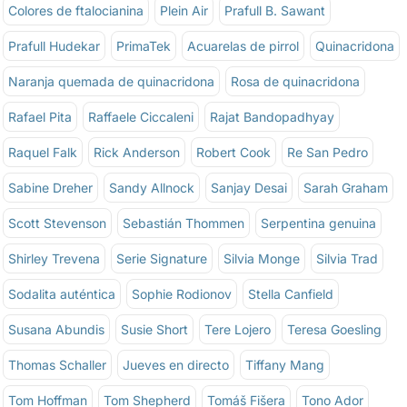
Colores de ftalocianina
Plein Air
Prafull B. Sawant
Prafull Hudekar
PrimaTek
Acuarelas de pirrol
Quinacridona
Naranja quemada de quinacridona
Rosa de quinacridona
Rafael Pita
Raffaele Ciccaleni
Rajat Bandopadhyay
Raquel Falk
Rick Anderson
Robert Cook
Re San Pedro
Sabine Dreher
Sandy Allnock
Sanjay Desai
Sarah Graham
Scott Stevenson
Sebastián Thommen
Serpentina genuina
Shirley Trevena
Serie Signature
Silvia Monge
Silvia Trad
Sodalita auténtica
Sophie Rodionov
Stella Canfield
Susana Abundis
Susie Short
Tere Lojero
Teresa Goesling
Thomas Schaller
Jueves en directo
Tiffany Mang
Tom Hoffman
Tom Shepherd
Tomáš Fišera
Tono Ador