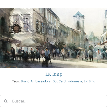
Productos
Eventos
Blog
Recursos
LK Bing
Encuentra un minorista
Tags:
Brand Ambassadors
,
Dot Card
,
Indonesia
,
LK Bing
Contáctanos
Search
for:
Suscribir