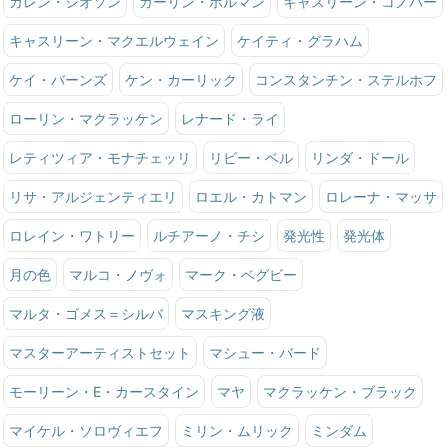
カレン・シオソン
カーリン・ホルマン
キャスリーン・コノバー
キャスリーン・マクエルウェイン
ケイティ・グラハム
ケイ・バーンズ
ケン・カーリック
コンスタンチン・ステルホフ
ローリン・マクラッケン
レナード・ライ
レティツィア・モナチェッリ
リビー・ベル
リンダ・ドール
リサ・アルジェンティエリ
ロエル・カトマン
ロレーナ・マッサ
ロレイン・ワトリー
ルチアーノ・チシ
発光性
発光体
月の色
マルコ・ノヴォ
マーク・ベグビー
マルタ・ゴメス＝シルバ
マスキング液
マスターアーティストセット
マシュー・バード
モーリーン・E・カースタイン
マヤ
マクラッケン・ブラック
マイケル・ソロヴィエフ
ミリン・ムリック
ミンダム