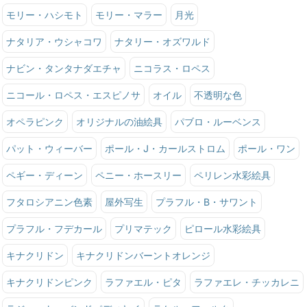
モリー・ハシモト
モリー・マラー
月光
ナタリア・ウシャコワ
ナタリー・オズワルド
ナビン・タンタナダエチャ
ニコラス・ロペス
ニコール・ロペス・エスピノサ
オイル
不透明な色
オペラピンク
オリジナルの油絵具
パブロ・ルーベンス
パット・ウィーバー
ポール・J・カールストロム
ポール・ワン
ペギー・ディーン
ペニー・ホースリー
ペリレン水彩絵具
フタロシアニン色素
屋外写生
プラフル・B・サワント
プラフル・フデカール
プリマテック
ピロール水彩絵具
キナクリドン
キナクリドンバーントオレンジ
キナクリドンピンク
ラファエル・ピタ
ラファエレ・チッカレニ