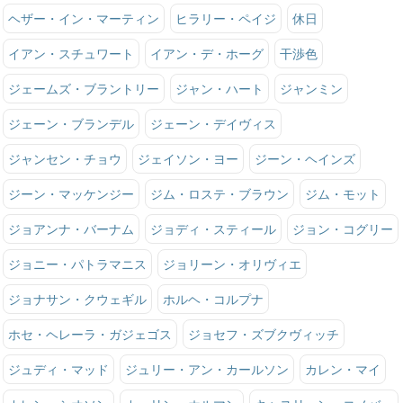
ヘザー・イン・マーティン
ヒラリー・ペイジ
休日
イアン・スチュワート
イアン・デ・ホーグ
干渉色
ジェームズ・ブラントリー
ジャン・ハート
ジャンミン
ジェーン・ブランデル
ジェーン・デイヴィス
ジャンセン・チョウ
ジェイソン・ヨー
ジーン・ヘインズ
ジーン・マッケンジー
ジム・ロステ・ブラウン
ジム・モット
ジョアンナ・バーナム
ジョディ・スティール
ジョン・コグリー
ジョニー・パトラマニス
ジョリーン・オリヴィエ
ジョナサン・クウェギル
ホルヘ・コルプナ
ホセ・ヘレーラ・ガジェゴス
ジョセフ・ズブクヴィッチ
ジュディ・マッド
ジュリー・アン・カールソン
カレン・マイ