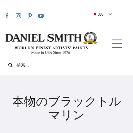
Skip
to
JA
content
EN
FR
IT
Tog
DE
Nav
Search
ES
for:
NL
UK
家
VI
本物のブラックトル
ZH
私たちについて
マリン
ZH_TW
コミュニティ