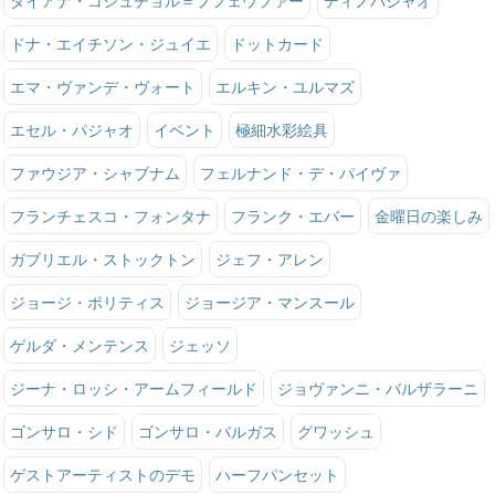
ダイアナ・コシュチョル＝プフェウファー
ディノパジャオ
ドナ・エイチソン・ジュイエ
ドットカード
エマ・ヴァンデ・ヴォート
エルキン・ユルマズ
エセル・パジャオ
イベント
極細水彩絵具
ファウジア・シャブナム
フェルナンド・デ・パイヴァ
フランチェスコ・フォンタナ
フランク・エバー
金曜日の楽しみ
ガブリエル・ストックトン
ジェフ・アレン
ジョージ・ポリティス
ジョージア・マンスール
ゲルダ・メンテンス
ジェッソ
ジーナ・ロッシ・アームフィールド
ジョヴァンニ・バルザラーニ
ゴンサロ・シド
ゴンサロ・バルガス
グワッシュ
ゲストアーティストのデモ
ハーフパンセット