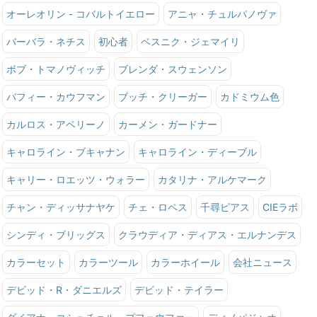
オーレオリン - コバルトイエロー
アニャ・チュルパノヴァ
バーバラ・ネチス
初心者
ベスニク・ジェマイリ
ボブ・トマノヴィッチ
ブレンダ・スウェンソン
バフィー・カウフマン
ブッチ・クリーガー
カドミウム色
カルロス・アベリーノ
カーメン・ガードナー
キャロライン・ブキャナン
キャロライン・ディーブル
キャリー・ロエッツ・ウォラー
カタリナ・アルケマーク
チャン・ディッサナヤケ
チェ・ロペス
千尋ピアス
CIEラボ
シンディ・ブリッグス
クラウディア・ディアス・エルナンデス
カラーセット
カラーツール
カラーホイール
会社ニュース
デビッド・R・ダニエルズ
デビッド・テイラー