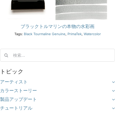
ブラックトルマリンの本物の水彩画
Tags:
Black Tourmaline Genuine
,
PrimaTek
,
Watercolor
Search
for:
トピック
アーティスト
カラーストーリー
製品アップデート
チュートリアル