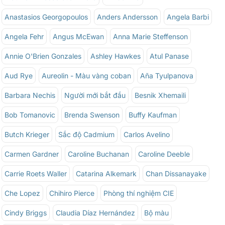
Anastasios Georgopoulos
Anders Andersson
Angela Barbi
Angela Fehr
Angus McEwan
Anna Marie Steffenson
Annie O'Brien Gonzales
Ashley Hawkes
Atul Panase
Aud Rye
Aureolin - Màu vàng coban
Aña Tyulpanova
Barbara Nechis
Người mới bắt đầu
Besnik Xhemaili
Bob Tomanovic
Brenda Swenson
Buffy Kaufman
Butch Krieger
Sắc độ Cadmium
Carlos Avelino
Carmen Gardner
Caroline Buchanan
Caroline Deeble
Carrie Roets Waller
Catarina Alkemark
Chan Dissanayake
Che Lopez
Chihiro Pierce
Phòng thí nghiệm CIE
Cindy Briggs
Claudia Díaz Hernández
Bộ màu