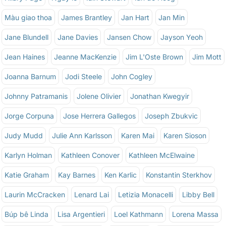
Màu giao thoa
James Brantley
Jan Hart
Jan Min
Jane Blundell
Jane Davies
Jansen Chow
Jayson Yeoh
Jean Haines
Jeanne MacKenzie
Jim L'Oste Brown
Jim Mott
Joanna Barnum
Jodi Steele
John Cogley
Johnny Patramanis
Jolene Olivier
Jonathan Kwegyir
Jorge Corpuna
Jose Herrera Gallegos
Joseph Zbukvic
Judy Mudd
Julie Ann Karlsson
Karen Mai
Karen Sioson
Karlyn Holman
Kathleen Conover
Kathleen McElwaine
Katie Graham
Kay Barnes
Ken Karlic
Konstantin Sterkhov
Laurin McCracken
Lenard Lai
Letizia Monacelli
Libby Bell
Búp bê Linda
Lisa Argentieri
Loel Kathmann
Lorena Massa