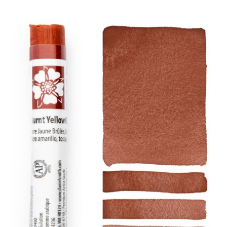
Các sản phẩm
Sự kiện
Blog
Tài nguyên
Tìm một nhà bán lẻ
Liên hệ với chúng tôi
Đặt mua