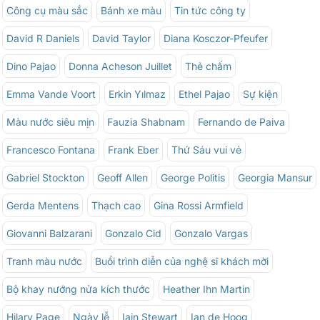
Công cụ màu sắc
Bánh xe màu
Tin tức công ty
David R Daniels
David Taylor
Diana Kosczor-Pfeufer
Dino Pajao
Donna Acheson Juillet
Thẻ chấm
Emma Vande Voort
Erkin Yılmaz
Ethel Pajao
Sự kiện
Màu nước siêu mịn
Fauzia Shabnam
Fernando de Paiva
Francesco Fontana
Frank Eber
Thứ Sáu vui vẻ
Gabriel Stockton
Geoff Allen
George Politis
Georgia Mansur
Gerda Mentens
Thạch cao
Gina Rossi Armfield
Giovanni Balzarani
Gonzalo Cid
Gonzalo Vargas
Tranh màu nước
Buổi trình diễn của nghệ sĩ khách mời
Bộ khay nướng nửa kích thước
Heather Ihn Martin
Hilary Page
Ngày lễ
Iain Stewart
Ian de Hoog