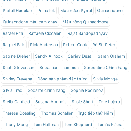
Prafull Hudekar
PrimaTek
Màu nước Pyrrol
Quinacridone
Quinacridone màu cam cháy
Màu hồng Quinacridone
Rafael Pita
Raffaele Ciccaleni
Rajat Bandopadhyay
Raquel Falk
Rick Anderson
Robert Cook
Ré St. Peter
Sabine Dreher
Sandy Allnock
Sanjay Desai
Sarah Graham
Scott Stevenson
Sebastian Thommen
Serpentine Chính hãng
Shirley Trevena
Dòng sản phẩm đặc trưng
Silvia Monge
Silvia Trad
Sodalite chính hãng
Sophie Rodionov
Stella Canfield
Susana Abundis
Susie Short
Tere Lojero
Theresa Goesling
Thomas Schaller
Trực tiếp thứ Năm
Tiffany Mang
Tom Hoffman
Tom Shepherd
Tomáš Fišera