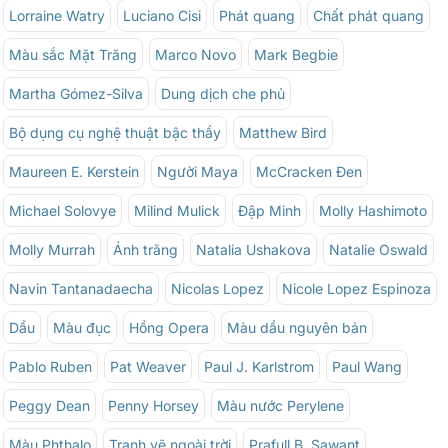
Lorraine Watry
Luciano Cisi
Phát quang
Chất phát quang
Màu sắc Mặt Trăng
Marco Novo
Mark Begbie
Martha Gómez-Silva
Dung dịch che phủ
Bộ dụng cụ nghệ thuật bậc thầy
Matthew Bird
Maureen E. Kerstein
Người Maya
McCracken Đen
Michael Solovye
Milind Mulick
Đập Minh
Molly Hashimoto
Molly Murrah
Ánh trăng
Natalia Ushakova
Natalie Oswald
Navin Tantanadaecha
Nicolas Lopez
Nicole Lopez Espinoza
Dầu
Màu đục
Hồng Opera
Màu dầu nguyên bản
Pablo Ruben
Pat Weaver
Paul J. Karlstrom
Paul Wang
Peggy Dean
Penny Horsey
Màu nước Perylene
Màu Phthalo
Tranh vẽ ngoài trời
Prafull B. Sawant