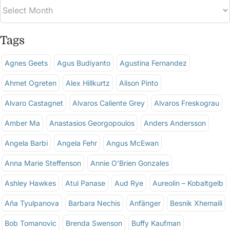
Tags
Agnes Geets
Agus Budiyanto
Agustina Fernandez
Ahmet Ogreten
Alex Hillkurtz
Alison Pinto
Alvaro Castagnet
Alvaros Caliente Grey
Alvaros Freskograu
Amber Ma
Anastasios Georgopoulos
Anders Andersson
Angela Barbi
Angela Fehr
Angus McEwan
Anna Marie Steffenson
Annie O'Brien Gonzales
Ashley Hawkes
Atul Panase
Aud Rye
Aureolin – Kobaltgelb
Aña Tyulpanova
Barbara Nechis
Anfänger
Besnik Xhemaili
Bob Tomanovic
Brenda Swenson
Buffy Kaufman