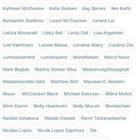
Kathleen McElwaine
Katie Graham
Kay Barnes
Ken Karlic
Konstantin Sterkhov
Laurin McCracken
Lenard Lai
Letizia Monacelli
Libby Bell
Linda Doll
Lisa Argentieri
Loel Kathmann
Lorena Massa
Lorraine Watry
Luciano Cisi
Lumineszierend
Lumineszenz
Mondfarben
Marco Novo
Mark Begbie
Martha Gómez-Silva
Maskierungsflüssigkeit
Meisterkünstler-Sets
Matthew Bird
Maureen E. Kerstein
Maya-
McCracken Black
Michael Solovyev
Milind Mulick
Minh-Damm
Molly Hashimoto
Molly Murrah
Mondschein
Natalia Ushakova
Natalie Oswald
Navin Tantanadaecha
Nicolas Lopez
Nicole Lopez Espinoza
Öle