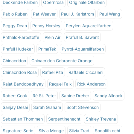
Deckende Farben
Opernrosa
Originale Ölfarben
Pablo Ruben
Pat Weaver
Paul J. Karlstrom
Paul Wang
Peggy Dean
Penny Horsley
Perylen-Aquarellfarben
Phthalo-Farbstoffe
Plein Air
Prafull B. Sawant
Prafull Hudekar
PrimaTek
Pyrrol-Aquarellfarben
Chinacridon
Chinacridon Gebrannte Orange
Chinacridon Rosa
Rafael Pita
Raffaele Ciccaleni
Rajat Bandopadhyay
Raquel Falk
Rick Anderson
Robert Cook
Ré St. Peter
Sabine Dreher
Sandy Allnock
Sanjay Desai
Sarah Graham
Scott Stevenson
Sebastian Thommen
Serpentinenecht
Shirley Trevena
Signature-Serie
Silvia Monge
Silvia Trad
Sodalith echt