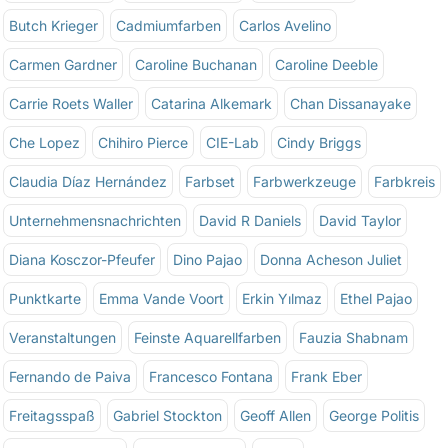
Butch Krieger
Cadmiumfarben
Carlos Avelino
Carmen Gardner
Caroline Buchanan
Caroline Deeble
Carrie Roets Waller
Catarina Alkemark
Chan Dissanayake
Che Lopez
Chihiro Pierce
CIE-Lab
Cindy Briggs
Claudia Díaz Hernández
Farbset
Farbwerkzeuge
Farbkreis
Unternehmensnachrichten
David R Daniels
David Taylor
Diana Kosczor-Pfeufer
Dino Pajao
Donna Acheson Juliet
Punktkarte
Emma Vande Voort
Erkin Yılmaz
Ethel Pajao
Veranstaltungen
Feinste Aquarellfarben
Fauzia Shabnam
Fernando de Paiva
Francesco Fontana
Frank Eber
Freitagsspaß
Gabriel Stockton
Geoff Allen
George Politis