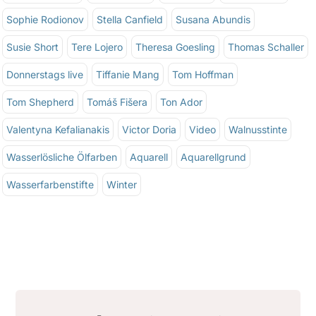
Sophie Rodionov
Stella Canfield
Susana Abundis
Susie Short
Tere Lojero
Theresa Goesling
Thomas Schaller
Donnerstags live
Tiffanie Mang
Tom Hoffman
Tom Shepherd
Tomáš Fišera
Ton Ador
Valentyna Kefalianakis
Victor Doria
Video
Walnusstinte
Wasserlösliche Ölfarben
Aquarell
Aquarellgrund
Wasserfarbenstifte
Winter