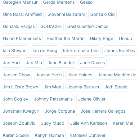
Georgien Mansur
Gerda Mentens
Gesso
Gina Rossi Armfield
Giovanni Balzarani
Gonzalo Cid
Gonzalo Vargas
GOUACHE
Gastkünstler-Demos
Halbe Pfannensets
Heather Ihn Martin
Hilary Page
Urlaub
Iain Stewart
Ian de Hoog
Interferenzfarben
James Brantley
Jan Hart
Jan Min
Jane Blundell
Jane Davies
Jansen Chow
Jayson Yeoh
Jean Haines
Jeanne MacKenzie
Jim L'Oste Brown
Jim Mott
Joanna Barnum
Jodi Steele
John Cogley
Johnny Patramanis
Jolene Olivier
Jonathan Kwegyir
Jorge Corpuna
Jose Herrera Gallegos
Joseph Zbukvic
Judy Mudd
Julie Ann Karlsson
Karen Mai
Karen Sioson
Karlyn Holman
Kathleen Conover