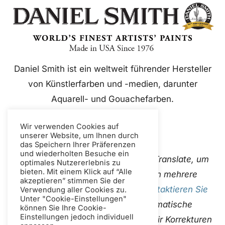
Daniel Smith ist ein weltweit führender Hersteller
von Künstlerfarben und -medien, darunter
Aquarell- und Gouachefarben.
Wir verwenden Cookies auf
unserer Website, um Ihnen durch
das Speichern Ihrer Präferenzen
und wiederholten Besuche ein
Diese Website verwendet Google Translate, um
optimales Nutzererlebnis zu
bieten. Mit einem Klick auf “Alle
Inhalte sofort und automatisch in mehrere
akzeptieren” stimmen Sie der
Sprachen zu übersetzen. Bitte
Kontaktieren Sie
Verwendung aller Cookies zu.
Unter "Cookie-Einstellungen"
uns
Wenn Sie fehlerhafte automatische
können Sie Ihre Cookie-
Einstellungen jedoch individuell
Übersetzungen entdecken, damit wir Korrekturen