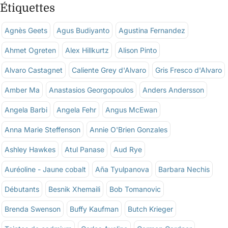
Étiquettes
Agnès Geets
Agus Budiyanto
Agustina Fernandez
Ahmet Ogreten
Alex Hillkurtz
Alison Pinto
Alvaro Castagnet
Caliente Grey d'Alvaro
Gris Fresco d'Alvaro
Amber Ma
Anastasios Georgopoulos
Anders Andersson
Angela Barbi
Angela Fehr
Angus McEwan
Anna Marie Steffenson
Annie O'Brien Gonzales
Ashley Hawkes
Atul Panase
Aud Rye
Auréoline - Jaune cobalt
Aña Tyulpanova
Barbara Nechis
Débutants
Besnik Xhemaili
Bob Tomanovic
Brenda Swenson
Buffy Kaufman
Butch Krieger