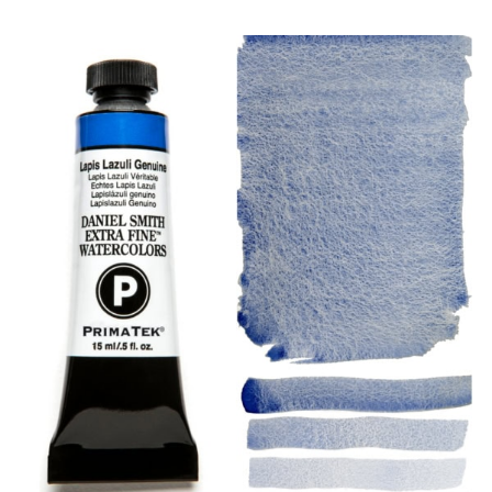
Produits
Événements
Blog
Ressources
Trouver un détaillant
Contactez-nous
S'abonner