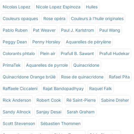
Nicolas Lopez
Nicole Lopez Espinoza
Huiles
Couleurs opaques
Rose opéra
Couleurs à l'huile originales
Pablo Ruben
Pat Weaver
Paul J. Karlstrom
Paul Wang
Peggy Dean
Penny Horsley
Aquarelles de pérylène
Colorants phtalo
Plein air
Prafull B. Sawant
Prafull Hudekar
PrimaTek
Aquarelles de pyrrole
Quinacridone
Quinacridone Orange brûlé
Rose de quinacridone
Rafael Pita
Raffaele Ciccaleni
Rajat Bandopadhyay
Raquel Falk
Rick Anderson
Robert Cook
Ré Saint-Pierre
Sabine Dreher
Sandy Allnock
Sanjay Desai
Sarah Graham
Scott Stevenson
Sébastien Thommen