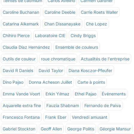
Teintes de cadmium
Carlos Avelino
Carmen Gardner
Caroline Buchanan
Caroline Deeble
Carrie Roets Waller
Catarina Alkemark
Chan Dissanayake
Che Lopez
Chihiro Pierce
Laboratoire CIE
Cindy Briggs
Claudia Díaz Hernández
Ensemble de couleurs
Outils de couleur
roue chromatique
Actualités de l'entreprise
David R Daniels
David Taylor
Diana Kosczor-Pfeufer
Dino Pajao
Donna Acheson Juillet
Carte à points
Emma Vande Voort
Erkin Yılmaz
Ethel Pajao
Événements
Aquarelle extra fine
Fauzia Shabnam
Fernando de Paiva
Francesco Fontana
Frank Eber
Vendredi amusant
Gabriel Stockton
Geoff Allen
George Politis
Géorgie Mansur