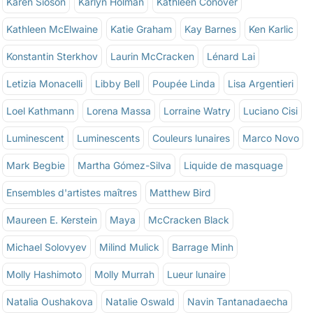
Karen Sioson
Karlyn Holman
Kathleen Conover
Kathleen McElwaine
Katie Graham
Kay Barnes
Ken Karlic
Konstantin Sterkhov
Laurin McCracken
Lénard Lai
Letizia Monacelli
Libby Bell
Poupée Linda
Lisa Argentieri
Loel Kathmann
Lorena Massa
Lorraine Watry
Luciano Cisi
Luminescent
Luminescents
Couleurs lunaires
Marco Novo
Mark Begbie
Martha Gómez-Silva
Liquide de masquage
Ensembles d'artistes maîtres
Matthew Bird
Maureen E. Kerstein
Maya
McCracken Black
Michael Solovyev
Milind Mulick
Barrage Minh
Molly Hashimoto
Molly Murrah
Lueur lunaire
Natalia Oushakova
Natalie Oswald
Navin Tantanadaecha