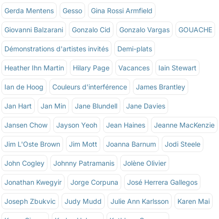
Gerda Mentens
Gesso
Gina Rossi Armfield
Giovanni Balzarani
Gonzalo Cid
Gonzalo Vargas
GOUACHE
Démonstrations d'artistes invités
Demi-plats
Heather Ihn Martin
Hilary Page
Vacances
Iain Stewart
Ian de Hoog
Couleurs d'interférence
James Brantley
Jan Hart
Jan Min
Jane Blundell
Jane Davies
Jansen Chow
Jayson Yeoh
Jean Haines
Jeanne MacKenzie
Jim L'Oste Brown
Jim Mott
Joanna Barnum
Jodi Steele
John Cogley
Johnny Patramanis
Jolène Olivier
Jonathan Kwegyir
Jorge Corpuna
José Herrera Gallegos
Joseph Zbukvic
Judy Mudd
Julie Ann Karlsson
Karen Mai