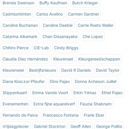
Brenda Swenson
Buffy Kaufman
Butch Krieger
Cadmiumtinten
Carlos Avelino
Carmen Gardner
Caroline Buchanan
Caroline Deeble
Carrie Roets Waller
Catarina Alkemark
Chan Dissanayake
Che Lopez
Chihiro Pierce
CIE-Lab
Cindy Briggs
Claudia Díaz Hernández
Kleurenset
Kleurgereedschappen
Kleurenwiel
Bedrijfsnieuws
David R Daniels
David Taylor
Diana Kosczor-Pfeufer
Dino Pajao
Donna Acheson Juillet
Stippenkaart
Emma Vande Voort
Erkin Yılmaz
Ethel Pajao
Evenementen
Extra fijne aquarelverf
Fauzia Shabnam
Fernando de Paiva
Francesco Fontana
Frank Eber
Vrijdagplezier
Gabriel Stockton
Geoff Allen
George Politis