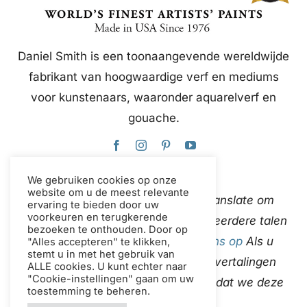
Daniel Smith is een toonaangevende wereldwijde
fabrikant van hoogwaardige verf en mediums
voor kunstenaars, waaronder aquarelverf en
gouache.
We gebruiken cookies op onze
website om u de meest relevante
Deze website gebruikt Google Translate om
ervaring te bieden door uw
voorkeuren en terugkerende
content direct en automatisch in meerdere talen
bezoeken te onthouden. Door op
te vertalen.
neem contact met ons op
Als u
"Alles accepteren" te klikken,
stemt u in met het gebruik van
onjuistheden in de automatische vertalingen
ALLE cookies. U kunt echter naar
"Cookie-instellingen" gaan om uw
ontdekt, laat het ons dan weten zodat we deze
toestemming te beheren.
kunnen corrigeren.