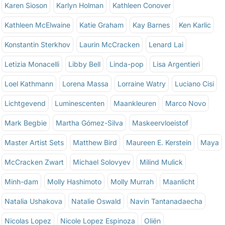
Karen Sioson
Karlyn Holman
Kathleen Conover
Kathleen McElwaine
Katie Graham
Kay Barnes
Ken Karlic
Konstantin Sterkhov
Laurin McCracken
Lenard Lai
Letizia Monacelli
Libby Bell
Linda-pop
Lisa Argentieri
Loel Kathmann
Lorena Massa
Lorraine Watry
Luciano Cisi
Lichtgevend
Luminescenten
Maankleuren
Marco Novo
Mark Begbie
Martha Gómez-Silva
Maskeervloeistof
Master Artist Sets
Matthew Bird
Maureen E. Kerstein
Maya
McCracken Zwart
Michael Solovyev
Milind Mulick
Minh-dam
Molly Hashimoto
Molly Murrah
Maanlicht
Natalia Ushakova
Natalie Oswald
Navin Tantanadaecha
Nicolas Lopez
Nicole Lopez Espinoza
Oliën