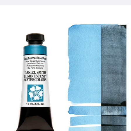
Producten
Evenementen
Blog
Bronnen
Vind een winkel
Neem contact met ons op
Abonneren