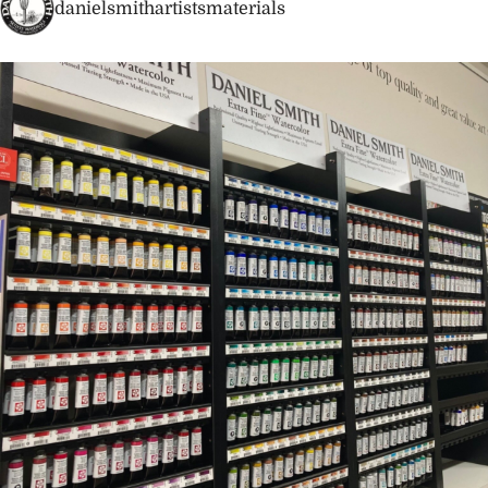
danielsmithartistsmaterials