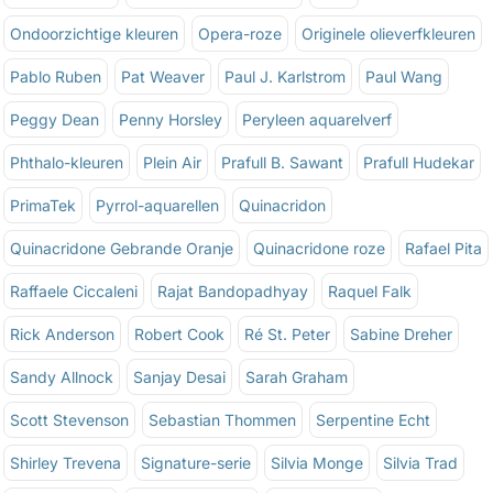
Ondoorzichtige kleuren
Opera-roze
Originele olieverfkleuren
Pablo Ruben
Pat Weaver
Paul J. Karlstrom
Paul Wang
Peggy Dean
Penny Horsley
Peryleen aquarelverf
Phthalo-kleuren
Plein Air
Prafull B. Sawant
Prafull Hudekar
PrimaTek
Pyrrol-aquarellen
Quinacridon
Quinacridone Gebrande Oranje
Quinacridone roze
Rafael Pita
Raffaele Ciccaleni
Rajat Bandopadhyay
Raquel Falk
Rick Anderson
Robert Cook
Ré St. Peter
Sabine Dreher
Sandy Allnock
Sanjay Desai
Sarah Graham
Scott Stevenson
Sebastian Thommen
Serpentine Echt
Shirley Trevena
Signature-serie
Silvia Monge
Silvia Trad