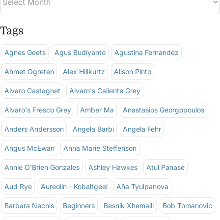
Tags
Agnes Geets
Agus Budiyanto
Agustina Fernandez
Ahmet Ogreten
Alex Hillkurtz
Alison Pinto
Alvaro Castagnet
Alvaro's Caliente Grey
Alvaro's Fresco Grey
Amber Ma
Anastasios Georgopoulos
Anders Andersson
Angela Barbi
Angela Fehr
Angus McEwan
Anna Marie Steffenson
Annie O'Brien Gonzales
Ashley Hawkes
Atul Panase
Aud Rye
Aureolin - Kobaltgeel
Aña Tyulpanova
Barbara Nechis
Beginners
Besnik Xhemaili
Bob Tomanovic