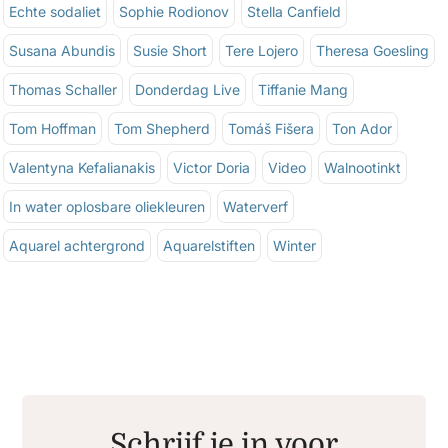
Echte sodaliet
Sophie Rodionov
Stella Canfield
Susana Abundis
Susie Short
Tere Lojero
Theresa Goesling
Thomas Schaller
Donderdag Live
Tiffanie Mang
Tom Hoffman
Tom Shepherd
Tomáš Fišera
Ton Ador
Valentyna Kefalianakis
Victor Doria
Video
Walnootinkt
In water oplosbare oliekleuren
Waterverf
Aquarel achtergrond
Aquarelstiften
Winter
Schrijf je in voor