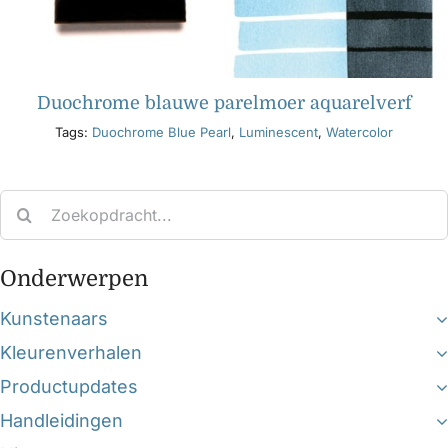
Duochrome blauwe parelmoer aquarelverf
Tags:
Duochrome Blue Pearl
,
Luminescent
,
Watercolor
Search
for:
Onderwerpen
Kunstenaars
Kleurenverhalen
Productupdates
Handleidingen