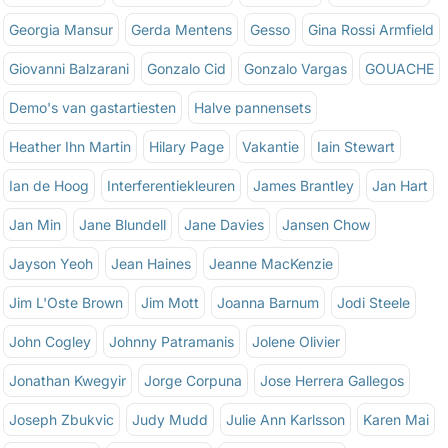
Georgia Mansur
Gerda Mentens
Gesso
Gina Rossi Armfield
Giovanni Balzarani
Gonzalo Cid
Gonzalo Vargas
GOUACHE
Demo's van gastartiesten
Halve pannensets
Heather Ihn Martin
Hilary Page
Vakantie
Iain Stewart
Ian de Hoog
Interferentiekleuren
James Brantley
Jan Hart
Jan Min
Jane Blundell
Jane Davies
Jansen Chow
Jayson Yeoh
Jean Haines
Jeanne MacKenzie
Jim L'Oste Brown
Jim Mott
Joanna Barnum
Jodi Steele
John Cogley
Johnny Patramanis
Jolene Olivier
Jonathan Kwegyir
Jorge Corpuna
Jose Herrera Gallegos
Joseph Zbukvic
Judy Mudd
Julie Ann Karlsson
Karen Mai