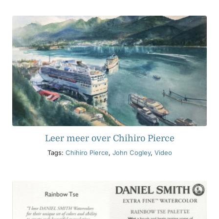
Producten
Evenementen
Blog
Bronnen
Leer meer over Chihiro Pierce
Tags:
Chihiro Pierce
,
John Cogley
,
Video
Vind een winkel
Neem contact met ons op
Abonneren