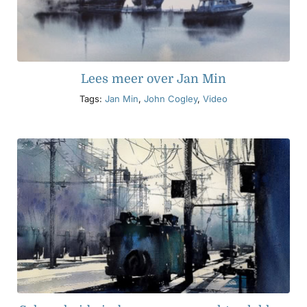
Lees meer over Jan Min
Tags:
Jan Min
,
John Cogley
,
Video