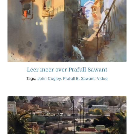
Leer meer over Prafull Sawant
Tags:
John Cogley
,
Prafull B. Sawant
,
Video